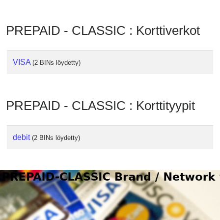
Checker
/
PREPAID - CLASSIC : Korttiverkot
Validator
VISA
(2 BINs löydetty)
PREPAID - CLASSIC : Korttityypit
debit
(2 BINs löydetty)