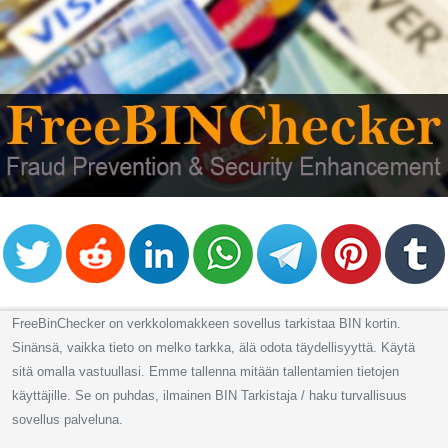
FreeBinChecker on verkkolomakkeen sovellus tarkistaa BIN kortin.
Sinänsä, vaikka tieto on melko tarkka, älä odota täydellisyyttä. Käytä
sitä omalla vastuullasi. Emme tallenna mitään tallentamien tietojen
käyttäjille. Se on puhdas, ilmainen BIN Tarkistaja / haku turvallisuus
sovellus palveluna.