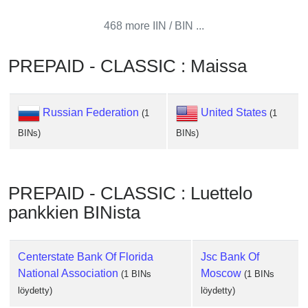
from
468 more IIN / BIN ...
BIN
Credit
PREPAID - CLASSIC : Maissa
Card
Checker
Service
Russian Federation
United States
(1
(1
BINs)
BINs)
What
is
My
IP
PREPAID - CLASSIC : Luettelo
Address
pankkien BINista
?
IP
Centerstate Bank Of Florida
Jsc Bank Of
Lookup
National Association
Moscow
(1 BINs
(1 BINs
IP
löydetty)
löydetty)
BIN