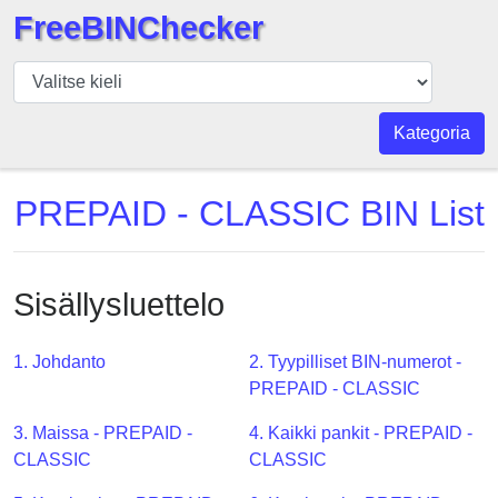
FreeBINChecker
BIN
Tarkistaja
BIN
Kategoria
haku
BIN
PREPAID - CLASSIC BIN List
Määrä
BIN
API
Sisällysluettelo
BIN
Generator
1. Johdanto
2. Tyypilliset BIN-numerot -
BIN
PREPAID - CLASSIC
Checker
3. Maissa - PREPAID -
4. Kaikki pankit - PREPAID -
v2
CLASSIC
CLASSIC
BIN