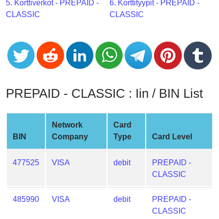
CC
5. Korttiverkot - PREPAID -
6. Korttityypit - PREPAID -
Generator
CLASSIC
CLASSIC
from
Banks
Credit
Card
Validator
PREPAID - CLASSIC : Iin / BIN List
Credit
Card
Network
Card
Generator
BIN
Company
Type
Card Level
Random
Credit
477525
VISA
debit
PREPAID -
Card
CLASSIC
Generator
Generate
485990
VISA
debit
PREPAID -
Credit
CLASSIC
Card