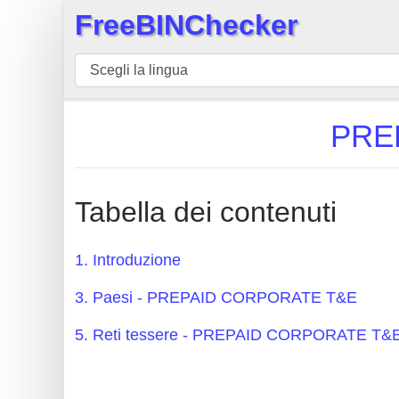
FreeBINChecker
×
BIN
checker
BIN
PRE
Ricerca
BIN
Numero
Tabella dei contenuti
BIN
API
1. Introduzione
BIN
3. Paesi - PREPAID CORPORATE T&E
Generator
BIN
5. Reti tessere - PREPAID CORPORATE T&
Checker
v2