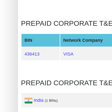
BIN
CC
Generator
PREPAID CORPORATE T&E : I
from
Banks
BIN
Network Company
Credit
Card
436413
VISA
Validator
Credit
Card
PREPAID CORPORATE T&E 
Generator
Random
Credit
India
(1 BINs)
Card
Generator