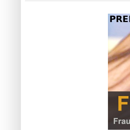
?
IP
Lookup
IP
BIN
Checker
/
Validator