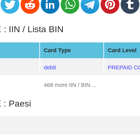
IN / Lista BIN
Card Type
Card Level
debit
PREPAID C
468 more IIN / BIN ...
: Paesi