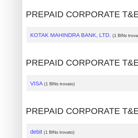
Generate
PREPAID CORPORATE T&E : 
Credit
Card
from
KOTAK MAHINDRA BANK, LTD.
(1 BINs trova
BIN
Credit
PREPAID CORPORATE T&E : 
Card
Checker
Service
VISA
(1 BINs trovato)
What
is
PREPAID CORPORATE T&E : T
My
IP
Address
debit
(1 BINs trovato)